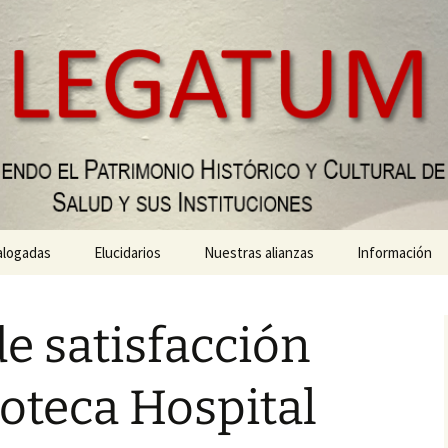
ialogadas
Elucidarios
Nuestras alianzas
Información
de una historia
I Reunión Historia de los
PID Gomeres
ción
Hospitales 2019
e satisfacción
Biblioteca UGR
es:
Comunicación
uras de la
terapéutica
Departamento de
ioteca Hospital
Historia de la Ciencia
Metodologías feministas
o a hospital y
evolución
Medialab UGR