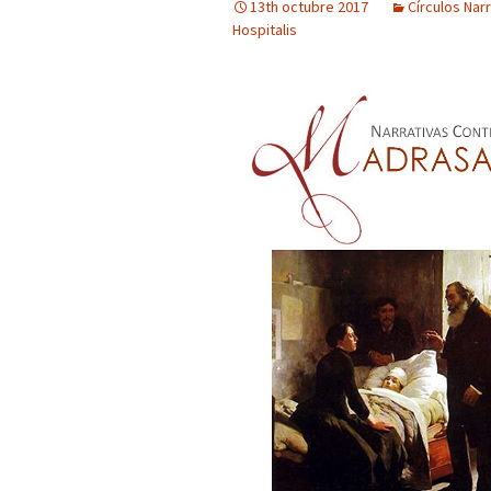
13th octubre 2017
Círculos Nar
Desigualdades en torno
arquitect
Hospitalis
al cáncer de mama:
ETSAG en
Qué es PID Hospitalis
Revela CM
Príncipe
Qué es PID Madrasa
Anatomía del horror: la
Habitante
violencia asociada a los
humana de
radicalismos
RRSS
Facebook PIDho
El Hospit
Creencias, sanaciones y
de Dios: h
milagros: miradas desde
Twitter @pidm
restaura
Argentina y España
Visita al 
El acompañamiento de
Granada
Aslan
Visita a l
El Hospital de San Juan
pólvora d
de Dios: historia y
restauración
Visita a l
de Alham
El menor de los
hermanos: el loco de
Granada fundador
Paisajes d
hospitalario
visita al
San Bern