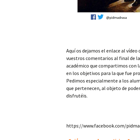
Violencia de género ¿un
problema de salud
Visita gui
pública?
de la Fue
Espiritualidad, una
Visita gui
dimensión esencial en el
Botánico 
cuidado de la salud
Universi
Aquí os dejamos el enlace al vídeo 
Cajal universitario: la
Visita gu
pervivencia de su legado
de la Uni
vuestros comentarios al final de l
científico y ético
Granada
académico que compartimos con la 
en los objetivos para la que fue pr
ChatGPT en contextos
La transm
académicos
ciencia: v
Pedimos especialmente a los alumno
exposici
que pertenecen, al objeto de poder 
Neuras: consideraciones
disfrutéis.
sobre la enfermedad
Visita al 
social
Guadix
Promover la vida desde
Hospital 
los hábitos saludables
(virtual)
https://www.facebook.com/pidma
Usos tradicionales de las
Ciencia, 