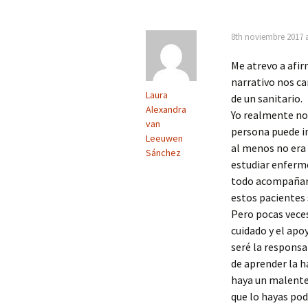
Obesidad materna y
diabetes gestacional
8th noviembre 2017 a
Me atrevo a afir
Personas ostomizadas
narrativo nos ca
Laura
de un sanitario.
Trabajo y cáncer
Alexandra
Yo realmente no
van
Narrativas vacunales
persona puede in
Leeuwen
al menos no era 
Sánchez
Milagro y curación
estudiar enferme
todo acompañarl
Prevención abuso sexual
estos pacientes 
Pero pocas veces
Envejecimiento activo
cuidado y el apo
seré la respons
Experiencia del dolor
de aprender la h
haya un malenten
Dar malas noticias
que lo hayas pod