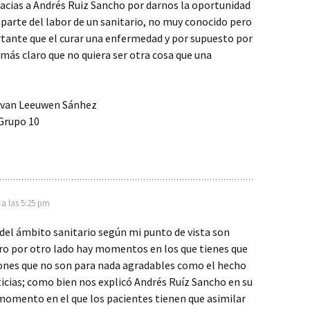
racias a Andrés Ruiz Sancho por darnos la oportunidad
 parte del labor de un sanitario, no muy conocido pero
ante que el curar una enfermedad y por supuesto por
más claro que no quiera ser otra cosa que una
 van Leeuwen Sánhez
Grupo 10
a las 5:25 pm
del ámbito sanitario según mi punto de vista son
ero por otro lado hay momentos en los que tienes que
iones que no son para nada agradables como el hecho
icias; como bien nos explicó Andrés Ruíz Sancho en su
momento en el que los pacientes tienen que asimilar