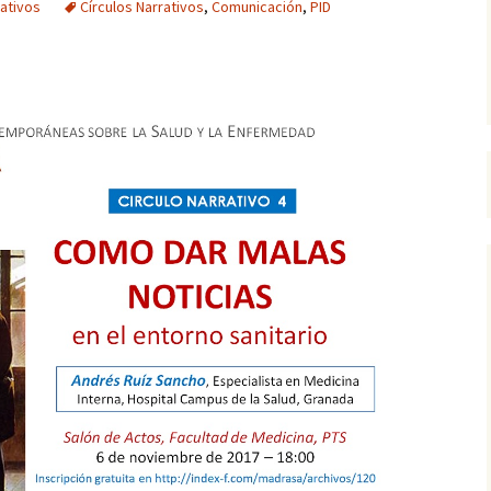
rativos
Círculos Narrativos
,
Comunicación
,
PID
ónica de la
 el Campo del
Fundación Index
s: la cara más
l Hospital Real
spitalis
al de San Juan
istoria y
adrasa
ción
Hospital Real de
a fábrica de
e El Fargue
as rutas del agua
a
el silencio:
 monasterio de
ardo