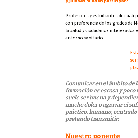
¿Quiénes pueden participar?
plantas: etnobotánica en
España
Granada H
Profesores y estudiantes de cualqu
Ejercicio Físico en la
con preferencia de los grados de M
prevención y tratamiento
Bibliotec
de enfermedades
la salud y ciudadanos interesados 
crónicas
entorno sanitario.
La vivienda saludable en
el metaverso
Est
ser
Exposoma:
pla
determinantes socio-
ambientales
Comunicar en el ámbito de las
Redes de Solidaridad
formación es escasa y poco 
Covid-19
suele ser buena y dependie
mucho dolor o agravar el suf
Peste Negra:
práctico, humano, centrado e
preservación del
contagio
pretendo transmitir.
Barberos, cirujanos y
Nuestro ponente
enfermeros en Lepanto