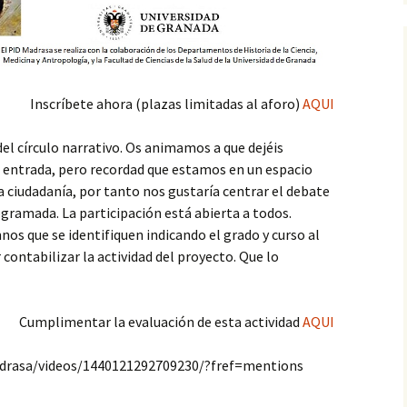
ada por la flora
nte del Avellano
ada al Jardín
de la
Inscríbete ahora (plazas limitadas al aforo)
AQUI
dad de Granada
del círculo narrativo. Os animamos a que dejéis
iada al Herbario
versidad de
a entrada, pero recordad que estamos en un espacio
ciudadanía, por tanto nos gustaría centrar el debate
ogramada. La participación está abierta a todos.
isión de la
isita guiada a la
s que se identifiquen indicando el grado y curso al
ón
contabilizar la actividad del proyecto. Que lo
Hospital Real de
Cumplimentar la evaluación de esta actividad
AQUI
Real de Guadix
drasa/videos/1440121292709230/?fref=mentions
Ciudad y Cambio