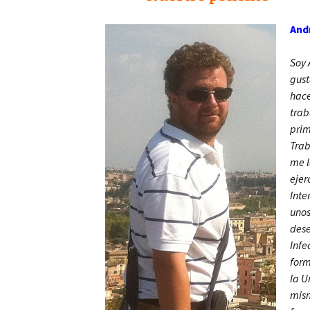
Silicosis en la Andalucía
And
del siglo XX
Soy 
Epidemias: un combate
histórico
gust
hace
Involving Patients and
trab
the Public in Research
prim
Trab
El miedo, los miedos.
Gestión saludable
me l
ejer
Menores y jóvenes
Inte
transgénero
unos
dese
Isabel Zendal en la Real
Expedición Filantrópica
Infe
de la Vacuna
form
la U
Gripe española de 1918-
1919 y COVID-19
mism