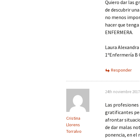
Quiero dar las g
Género y salud
de descubrir una
no menos import
Unificaciones
hospitalarias
hacer que tenga 
ENFERMERA.
Vivir el cáncer
Laura Alexandra
1ºEnfermería B 
Responder
24th noviembre 2017 
Las profesiones 
gratificantes p
Cristina
afrontar situac
Llorens
de dar malas not
Torralvo
ponencia, en el 