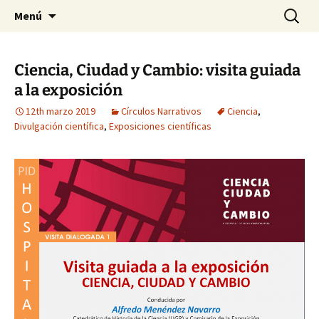
Just another WordPress site
Saltar
Buscar:
Madrasa
Menú
al
contenido
Ciencia, Ciudad y Cambio: visita guiada
a la exposición
12th marzo 2019
Círculos Narrativos
Ciencia
,
Divulgación científica
,
Exposiciones científicas