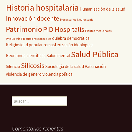
Historia hospitalaria
Humanización de la salud
Innovación docente
Monasterios
Neurastenia
Patrimonio
PID Hospitalis
Plantas medicinales
quiebra democrática
Priquiatría
Prácticas responsables
Religiosidad popular
remasterización ideológica
Salud Pública
Reuniones científicas
Salud mental
Silicosis
Silencio
Sociología de la salud
Vacunación
violencia de género
violencia política
Buscar:
Comentarios recientes