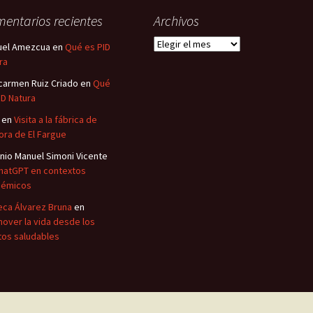
entarios recientes
Archivos
Archivos
uel Amezcua
en
Qué es PID
ra
carmen Ruiz Criado
en
Qué
ID Natura
en
Visita a la fábrica de
ora de El Fargue
nio Manuel Simoni Vicente
hatGPT en contextos
démicos
ca Álvarez Bruna
en
over la vida desde los
tos saludables