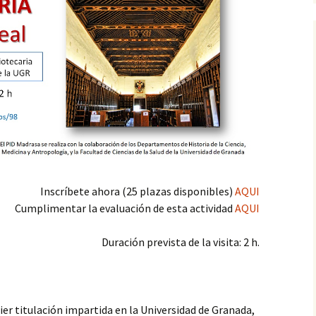
ada por la flora
nte del Avellano
ada al Jardín
de la
dad de Granada
iada al Herbario
versidad de
isión de la
isita guiada a la
Inscríbete ahora (25 plazas disponibles)
AQUI
ón
Cumplimentar la evaluación de esta actividad
AQUI
Hospital Real de
Duración prevista de la visita: 2 h.
Real de Guadix
Ciudad y Cambio
ier titulación impartida en la Universidad de Granada,