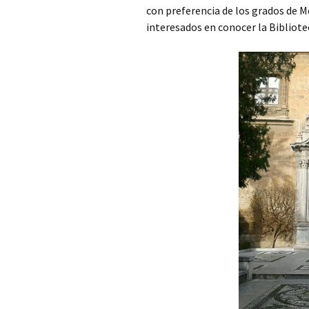
plantas: etnobotánica en
con preferencia de los grados de 
España
Granada H
interesados en conocer la Bibliote
Ejercicio Físico en la
prevención y tratamiento
Bibliotec
de enfermedades
crónicas
La vivienda saludable en
el metaverso
Exposoma:
determinantes socio-
ambientales
Redes de Solidaridad
Covid-19
Peste Negra:
preservación del
contagio
Barberos, cirujanos y
enfermeros en Lepanto