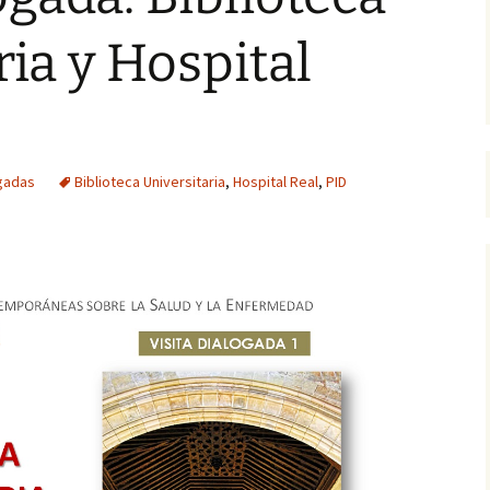
ónica de la
 el Campo del
ria y Hospital
Fundación Index
s: la cara más
l Hospital Real
spitalis
al de San Juan
istoria y
ogadas
Biblioteca Universitaria
,
Hospital Real
,
PID
adrasa
ción
Hospital Real de
a fábrica de
e El Fargue
as rutas del agua
a
el silencio:
 monasterio de
ardo