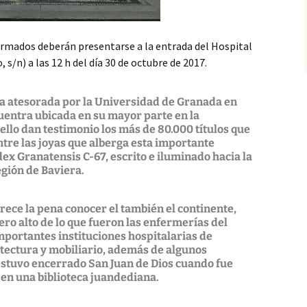
irmados deberán presentarse a la entrada del Hospital
 s/n) a las 12 h del día 30 de octubre de 2017.
ca atesorada por la Universidad de Granada en
cuentra ubicada en su mayor parte en la
 ello dan testimonio los más de 80.000 títulos que
ntre las joyas que alberga esta importante
dex Granatensis C-67, escrito e iluminado hacia la
egión de Baviera.
ece la pena conocer el también el continente,
cero alto de lo que fueron las enfermerías del
mportantes instituciones hospitalarias de
itectura y mobiliario, además de algunos
estuvo encerrado San Juan de Dios cuando fue
 en una biblioteca juandediana.