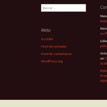
Buscar:
Com
Obesidad materna y
diabetes gestacional
Man
Natu
Personas ostomizadas
Mari
Meta
es P
Trabajo y cáncer
Acceder
Lidia
Narrativas vacunales
pólv
Feed de entradas
Anto
Feed de comentarios
Milagro y curación
en
C
WordPress.org
aca
Prevención abuso sexual
Rebe
Prom
Envejecimiento activo
hábi
Experiencia del dolor
Dar malas noticias