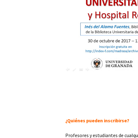
Violencia de género ¿un
problema de salud
Visita gui
pública?
de la Fue
Espiritualidad, una
Visita gui
dimensión esencial en el
Botánico 
cuidado de la salud
Universi
Cajal universitario: la
Visita gu
pervivencia de su legado
de la Uni
científico y ético
Granada
ChatGPT en contextos
La transm
académicos
ciencia: v
exposici
Neuras: consideraciones
sobre la enfermedad
Visita al 
social
Guadix
Promover la vida desde
Hospital 
¿Quiénes pueden inscribirse?
los hábitos saludables
(virtual)
Usos tradicionales de las
Ciencia, 
Profesores y estudiantes de cualqu