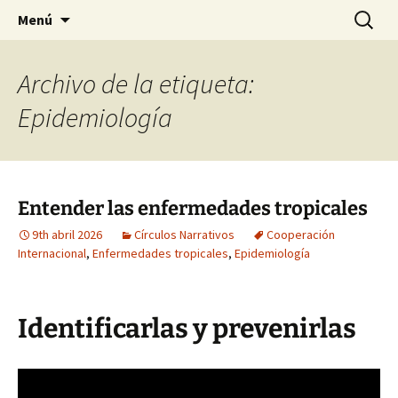
Just another WordPress site
Saltar
Buscar:
Madrasa
Menú
al
contenido
Archivo de la etiqueta:
Epidemiología
Entender las enfermedades tropicales
9th abril 2026
Círculos Narrativos
Cooperación
Internacional
,
Enfermedades tropicales
,
Epidemiología
Identificarlas y prevenirlas