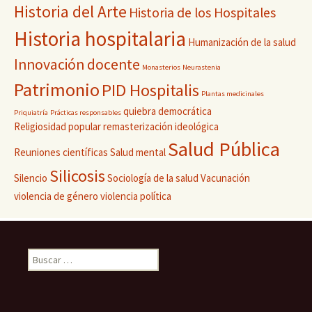
Historia del Arte
Historia de los Hospitales
Historia hospitalaria
Humanización de la salud
Innovación docente
Monasterios
Neurastenia
Patrimonio
PID Hospitalis
Plantas medicinales
quiebra democrática
Priquiatría
Prácticas responsables
Religiosidad popular
remasterización ideológica
Salud Pública
Reuniones científicas
Salud mental
Silicosis
Silencio
Sociología de la salud
Vacunación
violencia de género
violencia política
Buscar: