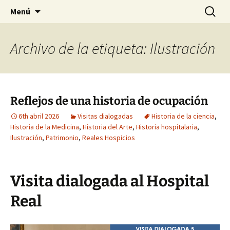
Just another WordPress site
Saltar
Buscar:
Madrasa
Menú
al
contenido
Archivo de la etiqueta: Ilustración
Reflejos de una historia de ocupación
6th abril 2026
Visitas dialogadas
Historia de la ciencia
,
Historia de la Medicina
,
Historia del Arte
,
Historia hospitalaria
,
Ilustración
,
Patrimonio
,
Reales Hospicios
Visita dialogada al Hospital
Real