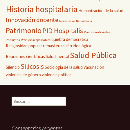
Historia hospitalaria
Humanización de la salud
Innovación docente
Monasterios
Neurastenia
Patrimonio
PID Hospitalis
Plantas medicinales
quiebra democrática
Priquiatría
Prácticas responsables
Religiosidad popular
remasterización ideológica
Salud Pública
Reuniones científicas
Salud mental
Silicosis
Silencio
Sociología de la salud
Vacunación
violencia de género
violencia política
Buscar:
Comentarios recientes